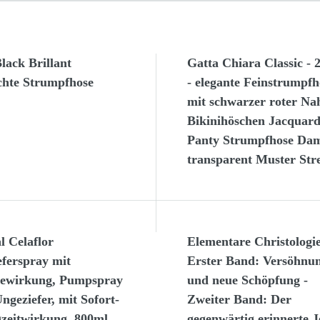
lack Brillant
Gatta Chiara Classic - 
chte Strumpfhose
- elegante Feinstrumpfh
mit schwarzer roter Na
Bikinihöschen Jacquar
Panty Strumpfhose Da
transparent Muster Stre
l Celaflor
Elementare Christologie
ferspray mit
Erster Band: Versöhnu
rewirkung, Pumpspray
und neue Schöpfung -
ngeziefer, mit Sofort-
Zweiter Band: Der
zeitwirkung, 800ml
gegenwärtig erinnerte J