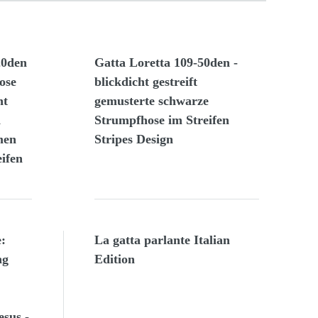
20den
Gatta Loretta 109-50den -
ose
blickdicht gestreift
ht
gemusterte schwarze
d
Strumpfhose im Streifen
men
Stripes Design
ifen
:
La gatta parlante Italian
ng
Edition
esus -